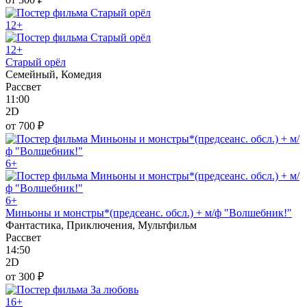
12+
12+
Старый орёл
Семейный, Комедия
Рассвет
11:00
2D
от 700 ₽
6+
6+
Миньоны и монстры*(предсеанс. обсл.) + м/ф "Волшебник!"
Фантастика, Приключения, Мультфильм
Рассвет
14:50
2D
от 300 ₽
16+