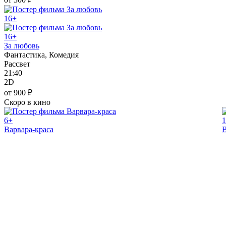
16+
16+
За любовь
Фантастика, Комедия
Рассвет
21:40
2D
от 900 ₽
Скоро в кино
6+
Варвара-краса
В