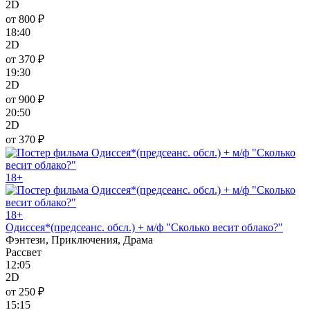
2D
от 800 ₽
18:40
2D
от 370 ₽
19:30
2D
от 900 ₽
20:50
2D
от 370 ₽
18+
18+
Одиссея*(предсеанс. обсл.) + м/ф "Сколько весит облако?"
Фэнтези, Приключения, Драма
Рассвет
12:05
2D
от 250 ₽
15:15