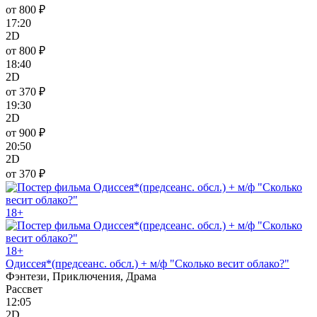
от 800 ₽
17:20
2D
от 800 ₽
18:40
2D
от 370 ₽
19:30
2D
от 900 ₽
20:50
2D
от 370 ₽
18+
18+
Одиссея*(предсеанс. обсл.) + м/ф "Сколько весит облако?"
Фэнтези, Приключения, Драма
Рассвет
12:05
2D