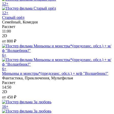
12+
12+
Старый орёл
Семейный, Комедия
Рассвет
11:00
2D
от 800 ₽
6+
6+
Миньоны и монстры*(предсеанс. обсл.) + м/ф "Волшебник!"
Фантастика, Приключения, Мультфильм
Рассвет
14:50
2D
от 450 ₽
16+