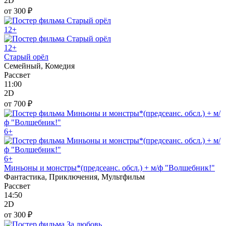
2D
от 300 ₽
12+
12+
Старый орёл
Семейный, Комедия
Рассвет
11:00
2D
от 700 ₽
6+
6+
Миньоны и монстры*(предсеанс. обсл.) + м/ф "Волшебник!"
Фантастика, Приключения, Мультфильм
Рассвет
14:50
2D
от 300 ₽