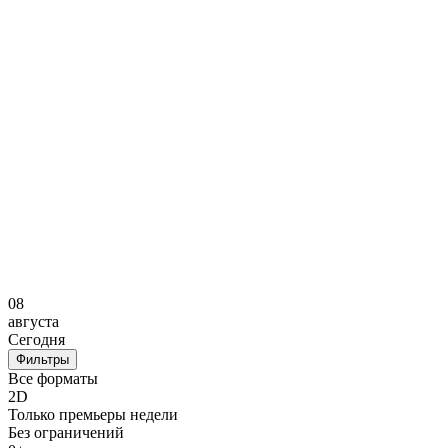
08
0
августа
а
Сегодня
З
Фильтры
Все форматы
2D
Только премьеры недели
Без ограничений