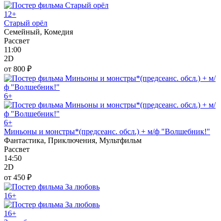
12+
Старый орёл
Семейный, Комедия
Рассвет
11:00
2D
от 800 ₽
6+
6+
Миньоны и монстры*(предсеанс. обсл.) + м/ф "Волшебник!"
Фантастика, Приключения, Мультфильм
Рассвет
14:50
2D
от 450 ₽
16+
16+