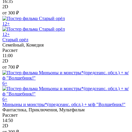
16:35
2D
от 300 ₽
12+
12+
Старый орёл
Семейный, Комедия
Рассвет
11:00
2D
от 700 ₽
6+
6+
Миньоны и монстры*(предсеанс. обсл.) + м/ф "Волшебник!"
Фантастика, Приключения, Мультфильм
Рассвет
14:50
2D
от 300 ₽